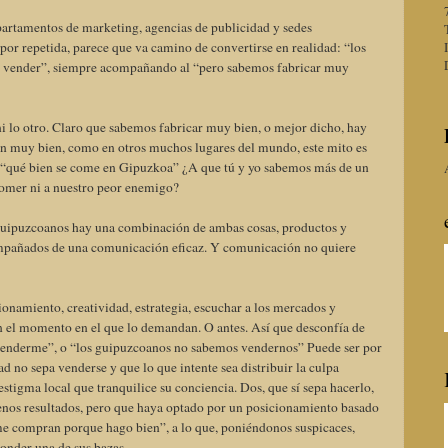
artamentos de marketing, agencias de publicidad y sedes
, por repetida, parece que va camino de convertirse en realidad: “los
 vender”, siempre acompañando al “pero sabemos fabricar muy
ni lo otro. Claro que sabemos fabricar muy bien, o mejor dicho, hay
an muy bien, como en otros muchos lugares del mundo, este mito es
e “qué bien se come en Gipuzkoa” ¿A que tú y yo sabemos más de un
 comer ni a nuestro peor enemigo?
guipuzcoanos hay una combinación de ambas cosas, productos y
ompañados de una comunicación eficaz. Y comunicación no quiere
onamiento, creatividad, estrategia, escuchar a los mercados y
n el momento en el que lo demandan. O antes. Así que desconfía de
 venderme”, o “los guipuzcoanos no sabemos vendernos” Puede ser por
d no sepa venderse y que lo que intente sea distribuir la culpa
stigma local que tranquilice su conciencia. Dos, que sí sepa hacerlo,
enos resultados, pero que haya optado por un posicionamiento basado
me compran porque hago bien”, a lo que, poniéndonos suspicaces,
conder una de sus bazas.