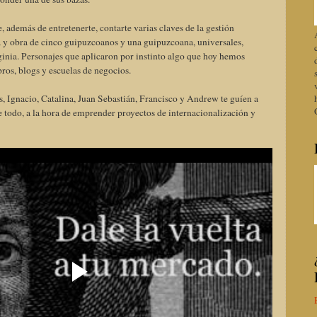
 además de entretenerte, contarte varias claves de la gestión
da y obra de cinco guipuzcoanos y una guipuzcoana, universales,
inia. Personajes que aplicaron por instinto algo que hoy hemos
ros, blogs y escuelas de negocios.
s, Ignacio, Catalina, Juan Sebastián, Francisco y Andrew te guíen a
re todo, a la hora de emprender proyectos de internacionalización y