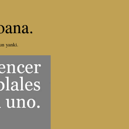
oana.
 un yanki.