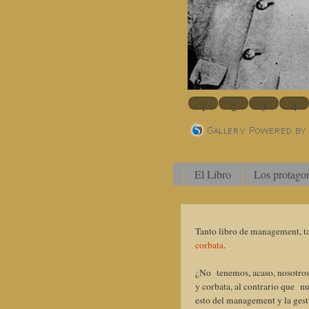
1
2
3
4
El Libro
Los protagon
Tanto libro de management, ta
corbata
.
¿No tenemos, acaso, nosotros
y corbata, al contrario que 
esto del management y la ges