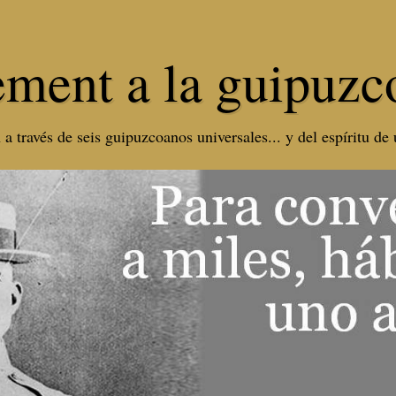
ment a la guipuzc
 a través de seis guipuzcoanos universales... y del espíritu de