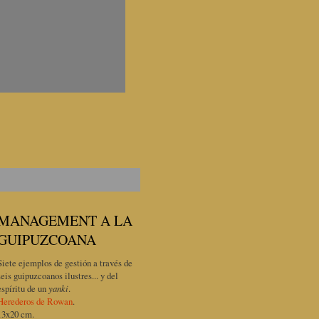
MANAGEMENT A LA
GUIPUZCOANA
Siete ejemplos de gestión a través de
seis guipuzcoanos ilustres... y del
espíritu de un
yanki
.
Herederos de Rowan
.
13x20 cm.