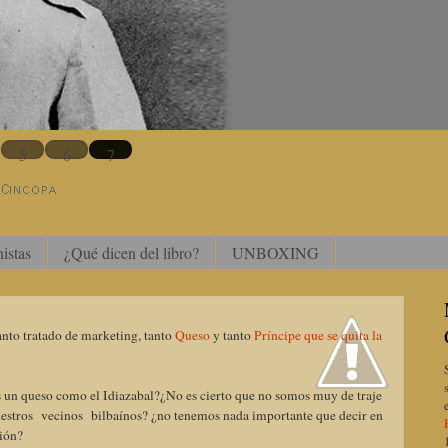
5
6
7
istas
¿Qué dicen del libro?
UNBOXING
nto tratado de marketing, tanto
Queso
y tanto
Príncipe que se quita la
 un queso como el Idiazabal?¿No es cierto que no somos muy de traje
nuestros vecinos bilbaínos? ¿no tenemos nada importante que decir en
tión?