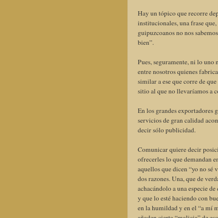
Hay un tópico que recorre dep
institucionales, una frase que
guipuzcoanos no nos sabemos
bien”.
Pues, seguramente, ni lo uno 
entre nosotros quienes fabric
similar a ese que corre de qu
sitio al que no llevaríamos a
En los grandes exportadores 
servicios de gran calidad ac
decir sólo publicidad.
Comunicar quiere decir posici
ofrecerles lo que demandan e
aquellos que dicen “yo no sé
dos razones. Una, que de verda
achacándolo a una especie de e
y que lo esté haciendo con bu
en la humildad y en el “a mí 
añaden cierta “malicia” de es