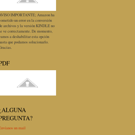
AVISO IMPORTANTE; Amazon ha
cometido un error en la conversión
de archivos y la versión KINDLE no
se ve correctamente. De momento,
vamos a deshabilitar esta opción
hasta que podamos solucionarlo.
Gracias.
PDF
¿ALGUNA
PREGUNTA?
Envíanos un mail