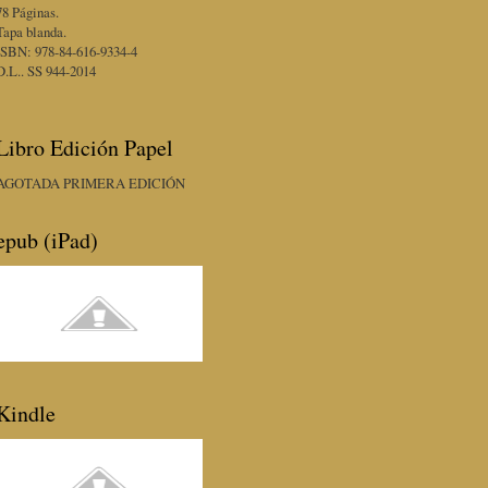
78 Páginas.
Tapa blanda.
ISBN: 978-84-616-9334-4
D.L.. SS 944-2014
Libro Edición Papel
AGOTADA PRIMERA EDICIÓN
epub (iPad)
Kindle